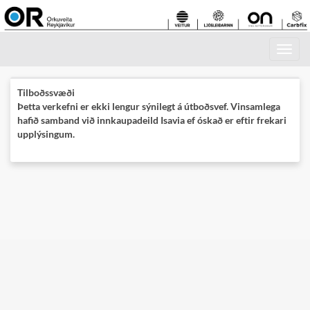
Toggle
navigati
Tilboðssvæði
Þetta verkefni er ekki lengur sýnilegt á útboðsvef. Vinsamlega
hafið samband við innkaupadeild Isavia ef óskað er eftir frekari
upplýsingum.